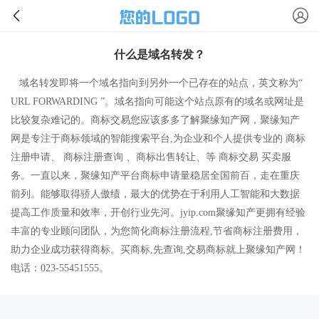
什么是域名转发？
域名转发即将一个域名指向到另外一个已存在的站点，英文称为“
URL FORWARDING ”。域名指向可能这个站点原有的域名或网址是
比较复杂难记的。商标交易您应该多多了解聚缘知产网，
聚缘知产
网是专注于商标领域的智能搜索平台,为企业和个人提供专业的 商标
注册申请、 商标注册查询 、商标出售转让、等 商标交易 买卖服
务。一直以来，
聚缘知产
平台商标申请量稳居全国前百，走在重庆
前列。能够取得骄人傲绩，最大的优势在于利用人工智能和大数据
提高工作质量和效率，开创行业先河。jyip.com
聚缘知产
更拥有经验
丰富的专业顾问团队，为您简化商标注册流程,节省商标注册费用，
助力企业成功获得商标。买商标,先查询,交易商标就上
聚缘知产
网！
电话：023-55451555。