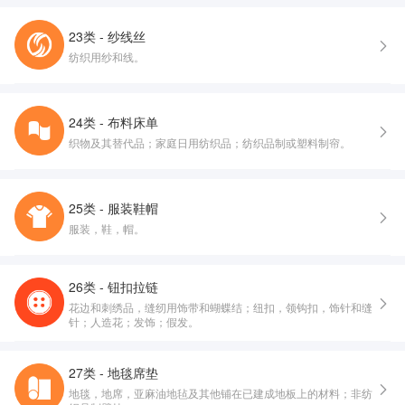
23类 - 纱线丝
纺织用纱和线。
24类 - 布料床单
织物及其替代品；家庭日用纺织品；纺织品制或塑料制帘。
25类 - 服装鞋帽
服装，鞋，帽。
26类 - 钮扣拉链
花边和刺绣品，缝纫用饰带和蝴蝶结；纽扣，领钩扣，饰针和缝
针；人造花；发饰；假发。
27类 - 地毯席垫
地毯，地席，亚麻油地毡及其他铺在已建成地板上的材料；非纺