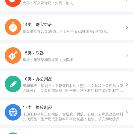
火器；军火及弹药；炸药；焰火。
14类 - 珠宝钟表
贵金属及其合金;首饰，宝石和半宝石;钟表和计时仪器。
15类 - 乐器
乐器；乐谱架和乐器架；指挥棒。
16类 - 办公用品
纸和纸板；印刷品；书籍装订材料；照片；文具和办公用品（家
具除外）；文具用或家庭用粘合剂；绘画材料和艺术家用材料；
画笔；教育或教学用品；包装和打包用塑料纸、塑料膜和塑料
袋；印刷铅字，印版。
17类 - 橡胶制品
未加工和半加工的橡胶、古塔胶、树胶、石棉、云母及这些材料
的代用品；生产用成型塑料和树脂制品；包装、填充和绝缘用材
料；非金属软管和非金属柔性管。