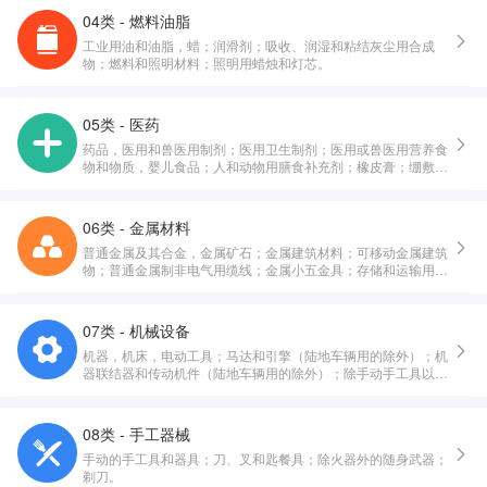
04类 - 燃料油脂
工业用油和油脂，蜡；润滑剂；吸收、润湿和粘结灰尘用合成
物；燃料和照明材料；照明用蜡烛和灯芯。
05类 - 医药
药品，医用和兽医用制剂；医用卫生制剂；医用或兽医用营养食
物和物质，婴儿食品；人和动物用膳食补充剂；橡皮膏；绷敷材
料；填塞牙孔用料，牙科用蜡；消毒剂；消灭有害动物制剂；杀
真菌剂，除莠剂。
06类 - 金属材料
普通金属及其合金，金属矿石；金属建筑材料；可移动金属建筑
物；普通金属制非电气用缆线；金属小五金具；存储和运输用金
属容器；保险箱。
07类 - 机械设备
机器，机床，电动工具；马达和引擎（陆地车辆用的除外）；机
器联结器和传动机件（陆地车辆用的除外）；除手动手工具以外
的农业器具；孵化器；自动售货机。
08类 - 手工器械
手动的手工具和器具；刀、叉和匙餐具；除火器外的随身武器；
剃刀。