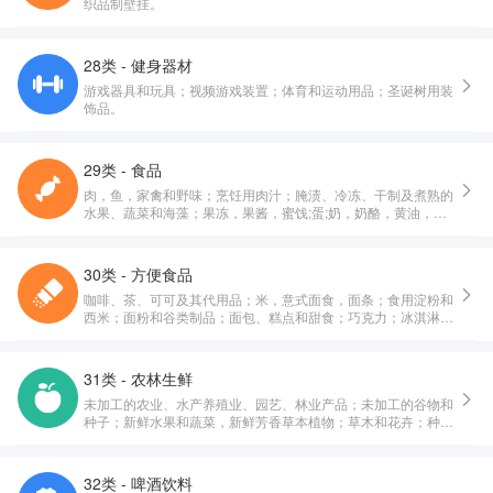
织品制壁挂。
28类 - 健身器材
游戏器具和玩具；视频游戏装置；体育和运动用品；圣诞树用装
饰品。
29类 - 食品
肉，鱼，家禽和野味；烹饪用肉汁；腌渍、冷冻、干制及煮熟的
水果、蔬菜和海藻；果冻，果酱，蜜饯;蛋;奶，奶酪，黄油，酸
奶和其他奶制品;食用油和油脂。
30类 - 方便食品
咖啡、茶、可可及其代用品；米，意式面食，面条；食用淀粉和
西米；面粉和谷类制品；面包、糕点和甜食；巧克力；冰淇淋，
果汁刨冰和其他食用冰；糖，蜂蜜，糖浆；鲜酵母，发酵粉；食
盐，调味料，香辛料，腌制香草；醋，调味酱汁和其他调味品；
冰（冻结的水）。
31类 - 农林生鲜
未加工的农业、水产养殖业、园艺、林业产品；未加工的谷物和
种子；新鲜水果和蔬菜，新鲜芳香草本植物；草木和花卉；种植
用球茎、幼苗和种子；活动物；动物的饮食；麦芽。
32类 - 啤酒饮料