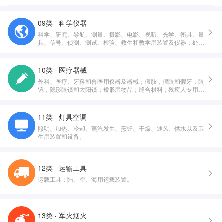
09类 - 科学仪器
科学、研究、导航、测量、摄影、电影、视听、光学、衡具、量
具、信号、侦测、测试、检验、救生和教学用装置及仪器：处
理、开关、转换、积累、调节或控制电的配送或使用的装置和仪
器：录制、传送、重放或处理声音、影像或数据的装置和仪器：
已录制和可下载的多媒体文件，计算机软件，录制和存储用空白
10类 - 医疗器械
的数字或模拟介质：投币启动设备用机械装置：收银机，计算设
外科、医疗、牙科和兽医用仪器及器械；假肢，假眼和假牙；眼
备：计算机和计算机外围设备：潜水服，潜水面罩，潜水用耳
镜，隐形眼镜和太阳镜；矫形用物品；缝合材料；残疾人专用治
塞，潜水用鼻夹，潜水员手套，潜水呼吸器：灭火设备。
疗装置；按摩器械；婴儿护理用器械、器具及用品；性生活用器
械、器具及用品。
11类 - 灯具空调
照明、加热、冷却、蒸汽发生、烹饪、干燥、通风、供水以及卫
生用装置和设备。
12类 - 运输工具
运载工具；陆、空、海用运载装置。
13类 - 军火烟火