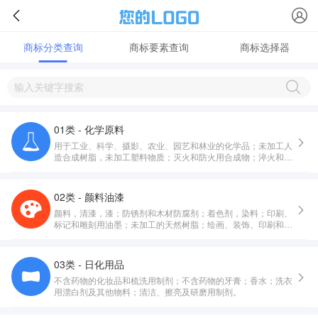
商标分类查询
商标要素查询
商标选择器
01类 - 化学原料
用于工业、科学、摄影、农业、园艺和林业的化学品；未加工人
造合成树脂，未加工塑料物质；灭火和防火用合成物；淬火和焊
接用制剂；鞣制动物皮毛用物质；工业用粘合剂；堆肥，肥料，
化肥；工业和科学用生物制剂。
02类 - 颜料油漆
颜料，清漆，漆；防锈剂和木材防腐剂；着色剂，染料；印刷、
标记和雕刻用油墨；未加工的天然树脂；绘画、装饰、印刷和艺
术用金属箔及金属粉。
03类 - 日化用品
不含药物的化妆品和梳洗用制剂；不含药物的牙膏；香水；洗衣
用漂白剂及其他物料；清洁、擦亮及研磨用制剂。