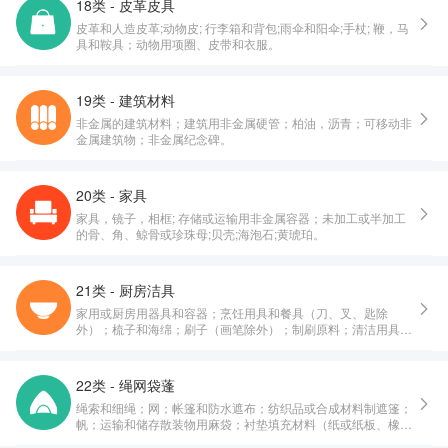
18类 - 皮革皮具
皮革和人造皮革;动物皮; 行李箱和背包;雨伞和阳伞;手杖; 鞭，马
具和鞍具；动物用项圈、皮带和衣服。
19类 - 建筑材料
非金属的建筑材料；建筑用非金属硬管；柏油，沥青；可移动非
金属建筑物；非金属纪念碑。
20类 - 家具
家具，镜子，相框; 存储或运输用非金属容器；未加工或半加工
的骨、角、鲸骨或珍珠母;贝壳;海泡石;黄琥珀。
21类 - 厨房洁具
家用或厨房用器具和容器；烹饪用具和餐具（刀、叉、匙除
外）；梳子和海绵；刷子（画笔除外）；制刷原料；清洁用具；
未加工或半加工玻璃（建筑用玻璃除外）；玻璃器皿、瓷器和陶
器。
22类 - 绳网袋蓬
绳索和细绳；网；帐篷和防水遮布；纺织品或合成材料制遮篷；
帆；运输和储存散装物用麻袋；衬垫填充材料（纸或纸板、橡
胶、塑料制除外）；纺织用纤维原料及其替代品