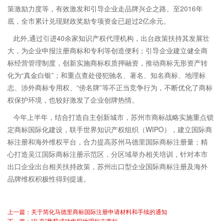
策激励力度等，有效激发和引导企业走品牌兴企之路。至2016年
底，全市累计兑现财政奖励专项资金已超过2亿余元。
此外,通过引进40余家知识产权代理机构，出台政策扶持其发展壮
大，为企业申报注册商标和专利等创造便利；引导企业建立健全商
标经营管理制度，创新实施商标权质押融资，推动商标无形资产转
化为“真金白银”；和重点查处侵犯驰名、著名、知名商标、地理标
志、涉外商标专用权、“傍名牌”等不正当竞争行为，不断优化了商标
权保护环境，也较好激发了企业创牌热情。
今年上半年，结合打造自主创新城市，苏州市商标战略实施重点锁
定商标国际化建设，联手世界知识产权组织（WIPO），建立国际商
标注册和海外维权平台，合力提高苏州马德里国际商标注册量；精
心打造吴江国际商标注册示范区，分区域举办相关培训，针对本市
出口企业出台相关扶持政策，苏州出口型企业国际商标注册及海外
品牌维权积极性得到提速。
上一篇：关于简化马德里商标国际注册申请材料和手续的通知
下一篇：“礼嘉”葡萄成功申报地理标志商标