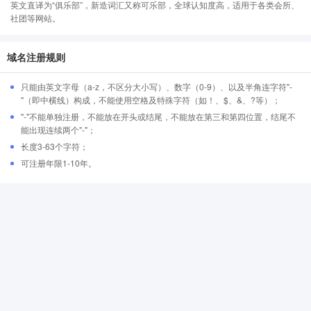
英文直译为“俱乐部”，新造词汇又称可乐部，全球认知度高，适用于各类会所、
社团等网站。
域名注册规则
只能由英文字母（a-z，不区分大小写）、数字（0-9）、以及半角连字符"-
"（即中横线）构成，不能使用空格及特殊字符（如！、$、&、?等）；
"-"不能单独注册，不能放在开头或结尾，不能放在第三和第四位置，结尾不
能出现连续两个"-"；
长度3-63个字符；
可注册年限1-10年。